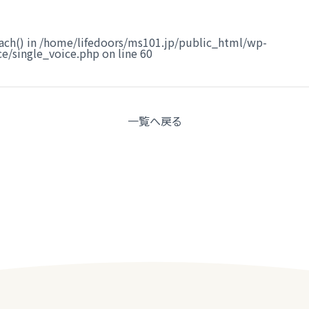
ach() in
/home/lifedoors/ms101.jp/public_html/wp-
e/single_voice.php
on line
60
一覧へ
戻る