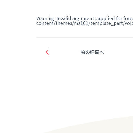
Warning
: Invalid argument supplied for fore
content/themes/ms101/template_part/voic
前の記事へ