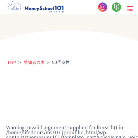
MENU
>
>
TOP
受講者の声
50代女性
Warning
: Invalid argument supplied for foreach() in
/home/lifedoors/ms101.jp/public_html/wp-
content/themes/ms101/template_part/voice/single_voi