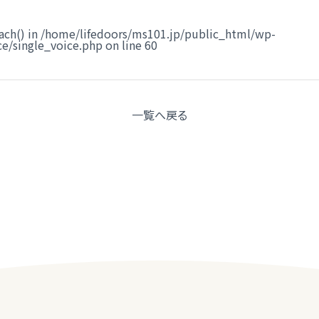
ach() in
/home/lifedoors/ms101.jp/public_html/wp-
e/single_voice.php
on line
60
一覧へ
戻る