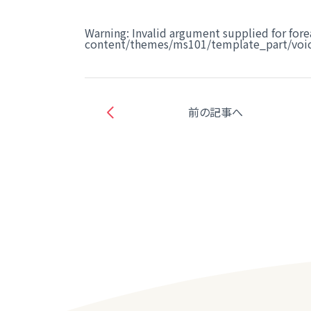
Warning
: Invalid argument supplied for fore
content/themes/ms101/template_part/voic
前の記事へ