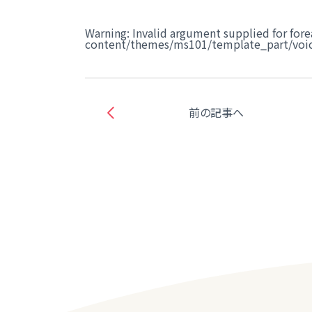
Warning
: Invalid argument supplied for fore
content/themes/ms101/template_part/voic
前の記事へ