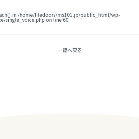
ach() in
/home/lifedoors/ms101.jp/public_html/wp-
e/single_voice.php
on line
60
一覧へ
戻る