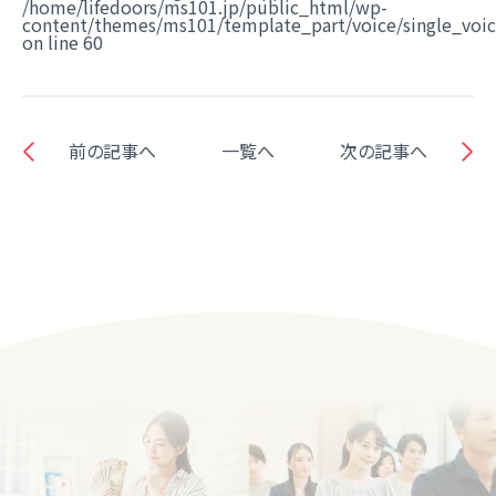
/home/lifedoors/ms101.jp/public_html/wp-
content/themes/ms101/template_part/voice/single_voi
on line
60
前の記事へ
一覧へ
次の記事へ