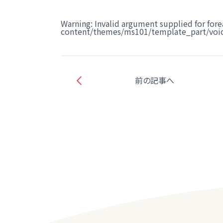
Warning
: Invalid argument supplied for fore
content/themes/ms101/template_part/voic
前の記事へ