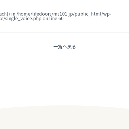
ach() in
/home/lifedoors/ms101.jp/public_html/wp-
e/single_voice.php
on line
60
一覧へ
戻る