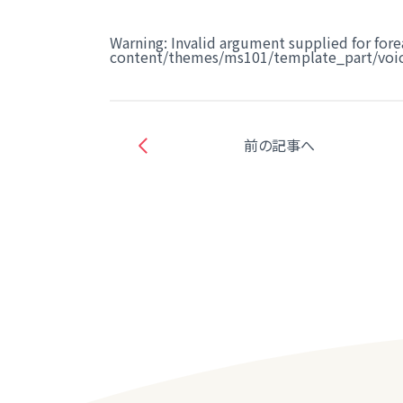
Warning
: Invalid argument supplied for fore
content/themes/ms101/template_part/voic
前の記事へ