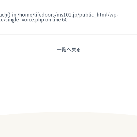
ach() in
/home/lifedoors/ms101.jp/public_html/wp-
e/single_voice.php
on line
60
一覧へ
戻る