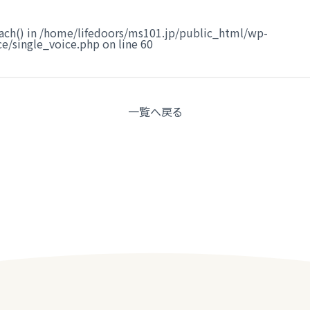
ach() in
/home/lifedoors/ms101.jp/public_html/wp-
e/single_voice.php
on line
60
一覧へ
戻る