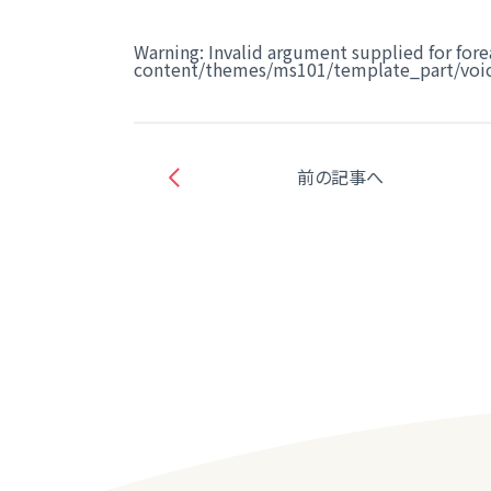
Warning
: Invalid argument supplied for fore
content/themes/ms101/template_part/voic
前の記事へ