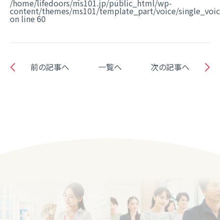
/home/lifedoors/ms101.jp/public_html/wp-
content/themes/ms101/template_part/voice/single_voi
on line
60
前の記事へ
一覧へ
次の記事へ