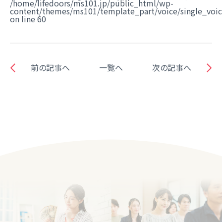
/home/lifedoors/ms101.jp/public_html/wp-
content/themes/ms101/template_part/voice/single_voi
on line
60
前の記事へ
一覧へ
次の記事へ