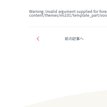
Warning
: Invalid argument supplied for fore
content/themes/ms101/template_part/voic
前の記事へ