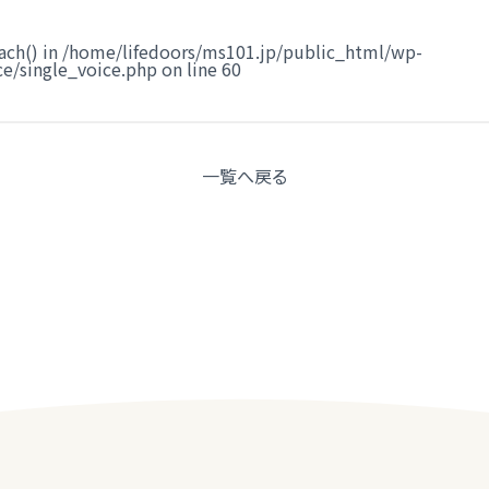
ach() in
/home/lifedoors/ms101.jp/public_html/wp-
e/single_voice.php
on line
60
一覧へ
戻る