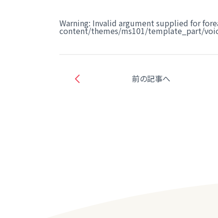
Warning
: Invalid argument supplied for fore
content/themes/ms101/template_part/voic
前の記事へ