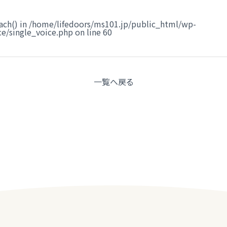
ach() in
/home/lifedoors/ms101.jp/public_html/wp-
e/single_voice.php
on line
60
一覧へ
戻る