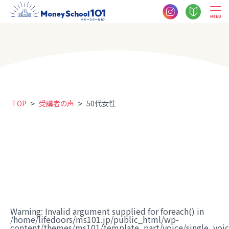
MENU
>
>
TOP
受講者の声
50代女性
Warning
: Invalid argument supplied for foreach() in
/home/lifedoors/ms101.jp/public_html/wp-
content/themes/ms101/template_part/voice/single_voi