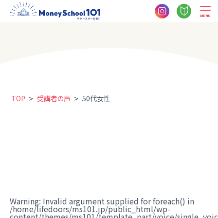
MENU
>
>
TOP
受講者の声
50代女性
Warning
: Invalid argument supplied for foreach() in
/home/lifedoors/ms101.jp/public_html/wp-
content/themes/ms101/template_part/voice/single_voi