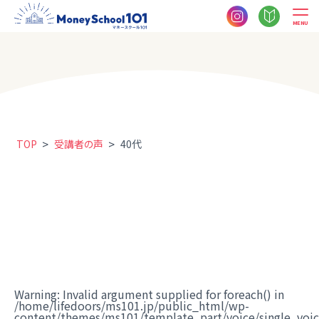
MENU
>
>
TOP
受講者の声
40代
Warning
: Invalid argument supplied for foreach() in
/home/lifedoors/ms101.jp/public_html/wp-
content/themes/ms101/template_part/voice/single_voi