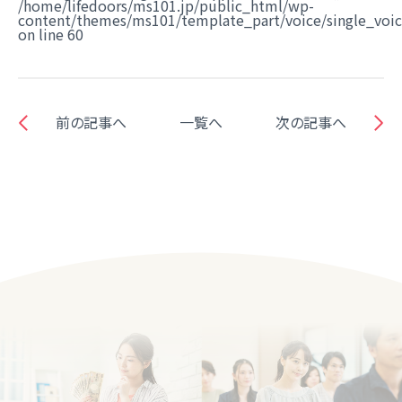
/home/lifedoors/ms101.jp/public_html/wp-
content/themes/ms101/template_part/voice/single_voi
on line
60
前の記事へ
一覧へ
次の記事へ