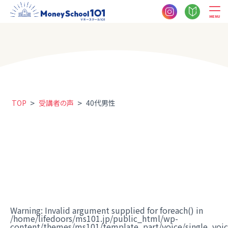
MENU
>
>
TOP
受講者の声
40代男性
Warning
: Invalid argument supplied for foreach() in
/home/lifedoors/ms101.jp/public_html/wp-
content/themes/ms101/template_part/voice/single_voi