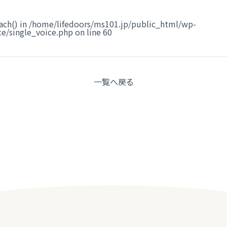
ach() in
/home/lifedoors/ms101.jp/public_html/wp-
e/single_voice.php
on line
60
一覧へ
戻る