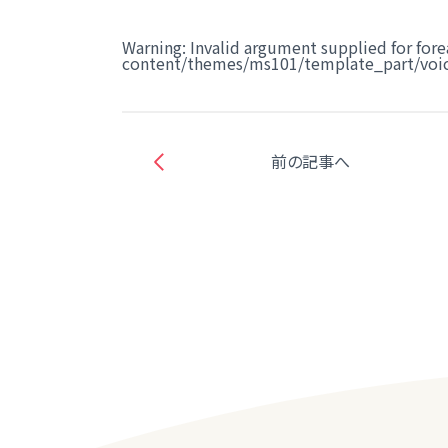
Warning
: Invalid argument supplied for fore
content/themes/ms101/template_part/voic
前の記事へ