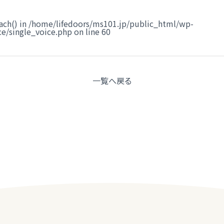
ach() in
/home/lifedoors/ms101.jp/public_html/wp-
e/single_voice.php
on line
60
一覧へ
戻る