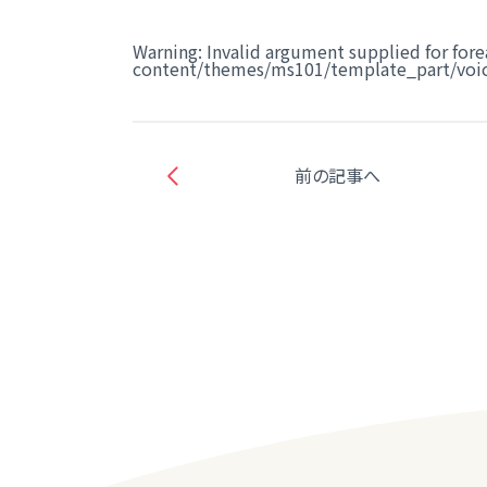
Warning
: Invalid argument supplied for fore
content/themes/ms101/template_part/voic
前の記事へ