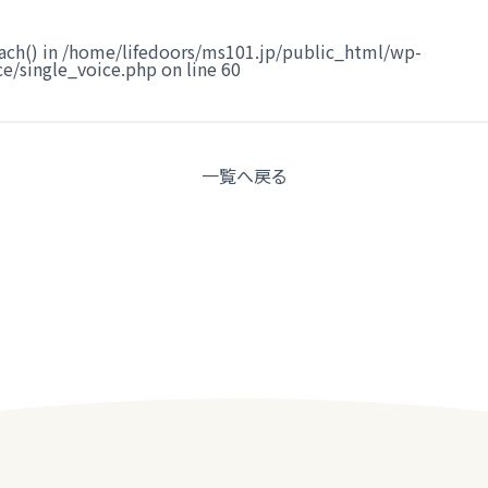
ach() in
/home/lifedoors/ms101.jp/public_html/wp-
e/single_voice.php
on line
60
一覧へ
戻る