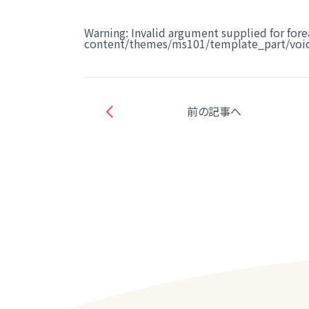
Warning
: Invalid argument supplied for fore
content/themes/ms101/template_part/voic
前の記事へ