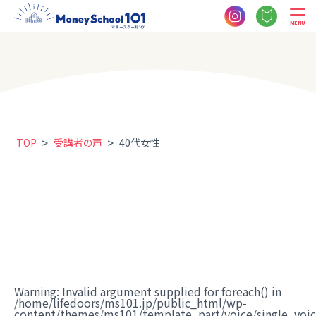
MENU
>
>
TOP
受講者の声
40代女性
Warning
: Invalid argument supplied for foreach() in
/home/lifedoors/ms101.jp/public_html/wp-
content/themes/ms101/template_part/voice/single_voi