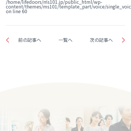
/home/lifedoors/ms101.jp/public_html/wp-
content/themes/ms101/template_part/voice/single_voi
on line
60
前の記事へ
一覧へ
次の記事へ