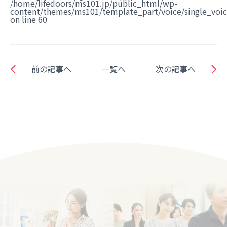
/home/lifedoors/ms101.jp/public_html/wp-
content/themes/ms101/template_part/voice/single_voi
on line
60
前の記事へ
一覧へ
次の記事へ