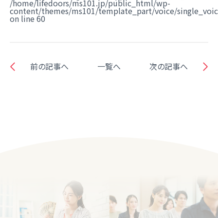
/home/lifedoors/ms101.jp/public_html/wp-
content/themes/ms101/template_part/voice/single_voi
on line
60
前の記事へ
一覧へ
次の記事へ