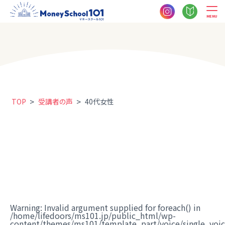
MENU
>
>
TOP
受講者の声
40代女性
Warning
: Invalid argument supplied for foreach() in
/home/lifedoors/ms101.jp/public_html/wp-
content/themes/ms101/template_part/voice/single_voi