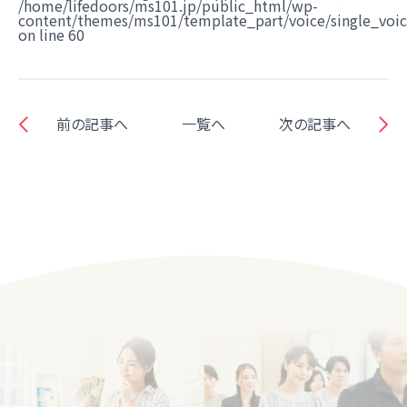
/home/lifedoors/ms101.jp/public_html/wp-
content/themes/ms101/template_part/voice/single_voi
on line
60
前の記事へ
一覧へ
次の記事へ