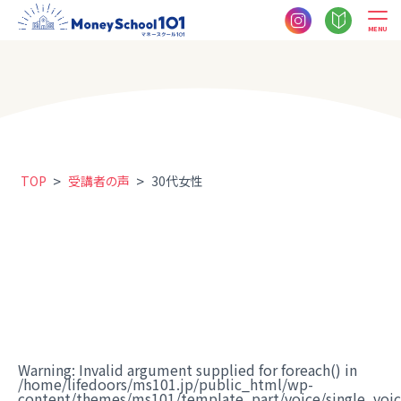
MENU
>
>
TOP
受講者の声
30代女性
Warning
: Invalid argument supplied for foreach() in
/home/lifedoors/ms101.jp/public_html/wp-
content/themes/ms101/template_part/voice/single_voi