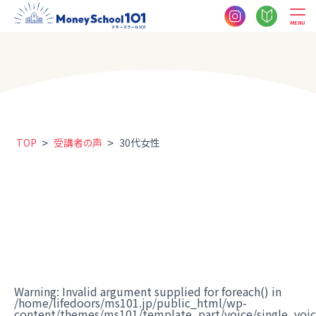
MENU
>
>
TOP
受講者の声
30代女性
Warning
: Invalid argument supplied for foreach() in
/home/lifedoors/ms101.jp/public_html/wp-
content/themes/ms101/template_part/voice/single_voi