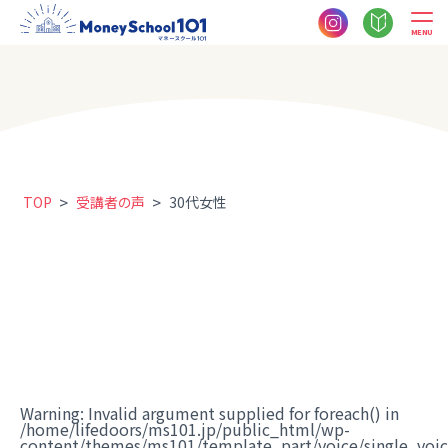
MENU
>
>
TOP
受講者の声
30代女性
Warning
: Invalid argument supplied for foreach() in
/home/lifedoors/ms101.jp/public_html/wp-
content/themes/ms101/template_part/voice/single_voi