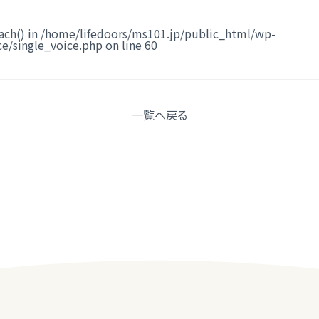
ach() in
/home/lifedoors/ms101.jp/public_html/wp-
e/single_voice.php
on line
60
一覧へ
戻る