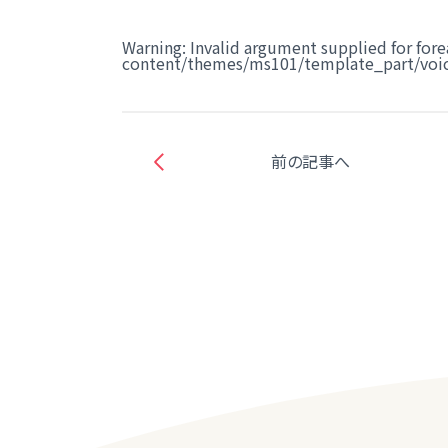
Warning
: Invalid argument supplied for fore
content/themes/ms101/template_part/voic
前の記事へ