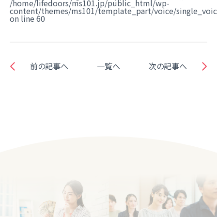
/home/lifedoors/ms101.jp/public_html/wp-
content/themes/ms101/template_part/voice/single_voi
on line
60
前の記事へ
一覧へ
次の記事へ