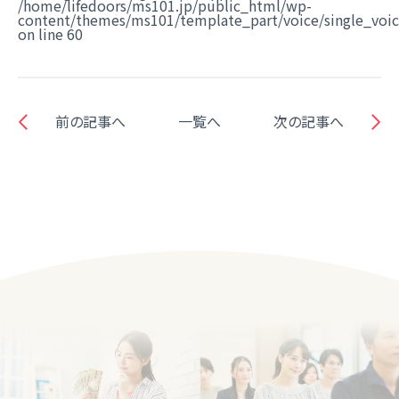
/home/lifedoors/ms101.jp/public_html/wp-
content/themes/ms101/template_part/voice/single_voi
on line
60
前の記事へ
一覧へ
次の記事へ