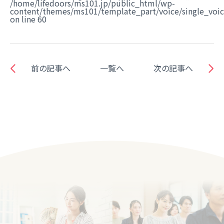
/home/lifedoors/ms101.jp/public_html/wp-
content/themes/ms101/template_part/voice/single_voi
on line
60
前の記事へ
一覧へ
次の記事へ