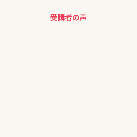
受講者の声
40代女性
わかりやすい説明で、大変勉強になりました。ありがとうござい
ました。
50代男性
本日はどうもありがとうございました。初歩から学べて大変良
かったです。個別相談会は、改めて検討します。
50代女性
こんな有益な情報を無料で配信していただけるのが不思議で
もありありがたく聞かせていただきました。
聞いておわりだと忘れてしまうので振り返りもしたいと思いま