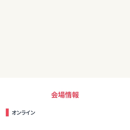
初めてこのような講座を受講しました。退職してこれから少し
ずつお金の勉強をしていきたいと思っています。ありがとうござ
いました。
50代男性
貴重なお話ありがとうございました。NISAのお話を伺いたいの
で、次回開催時参加させて頂きます。
会場情報
オンライン