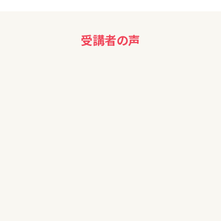
受講者の声
50代男性
金融リテラシーが無く、NISA等の資産運用を行っていないの
で、参加させていただきました。
STEP2 にも参加させていただく予定ですので、引き続き宜し
くお願い致します。
40代
お金について知識がないので今回受けられて参考になりまし
た。ありがとうございました。
60代女性