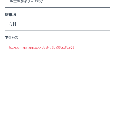
JR金沢駅より車で8分
駐車場
有料
アクセス
https://maps.app.goo.gl/gMtr2bySSLrz8gzQ8