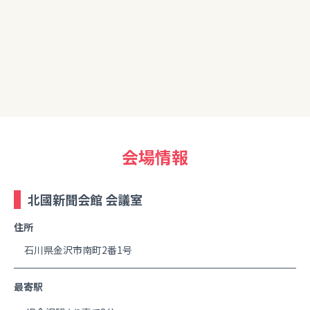
20代女性
改めて資産運用の重要性を感じました。自分でも色々と勉強
しつつ今日学んだことを生かしてチャレンジしていきたいです。
ありがとうございました。
会場情報
北國新聞会館 会議室
住所
石川県金沢市南町2番1号
最寄駅