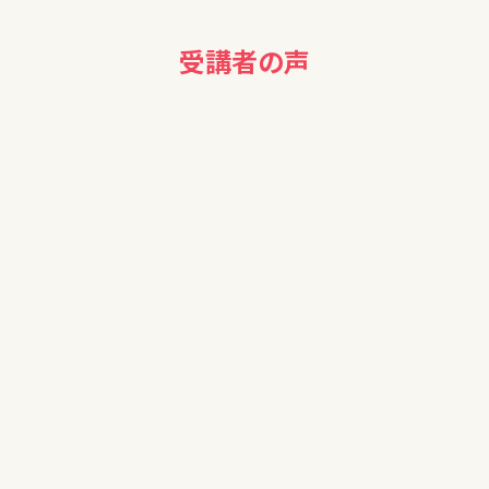
受講者の声
40代女性
わかりやすい説明で、大変勉強になりました。ありがとうござい
ました。
50代男性
本日はどうもありがとうございました。初歩から学べて大変良
かったです。個別相談会は、改めて検討します。
50代女性
こんな有益な情報を無料で配信していただけるのが不思議で
もありありがたく聞かせていただきました。
聞いておわりだと忘れてしまうので振り返りもしたいと思いま