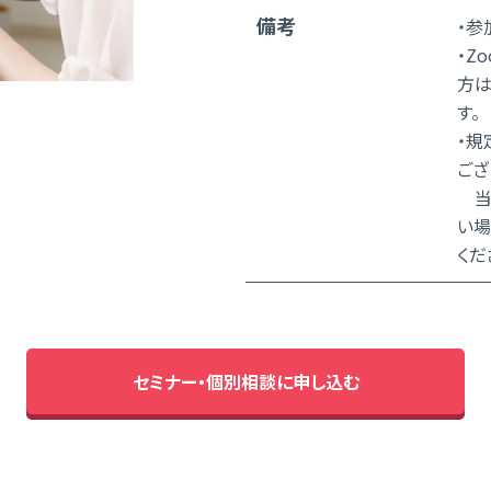
備考
・参
・Z
方は
す。
・規
ござ
当日
い場
くだ
セミナー・個別相談に申し込む